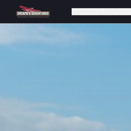
QUÉ ES EL TEAM
TEAM BUIL
BUILDING
EN ESPA
Team Building España - Eventos de Empresa y Actividades
Empresa líder en organización de eventos de Team Building