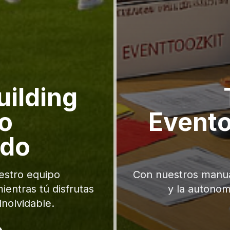
ilding
Lo
Evento
odo
estro equipo
Con nuestros manual
ientras tú disfrutas
y la autonom
inolvidable.