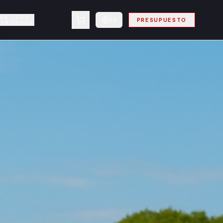
ORA TODO
ES
PRESUPUESTO
VERSO D&A
 Madrid, Barcelona, Valencia, Sevilla, Bilbao y toda Españ