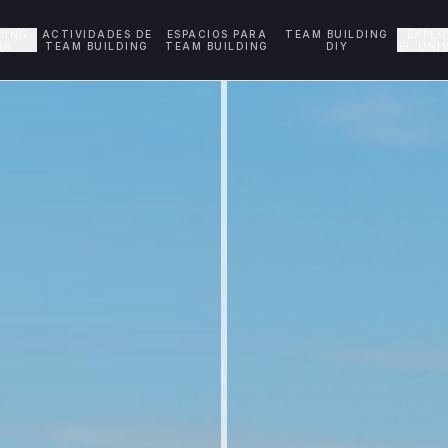
DING
ACTIVIDADES DE
ESPACIOS PARA
TEAM BUILDING
EXPL
ÑA
TEAM BUILDING
TEAM BUILDING
DIY
EL UNI
 Corporativas | Dreams & Adventures
 en España. Más de 500 actividades únicas para equipos en